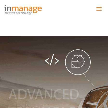
תפריט
נפתח