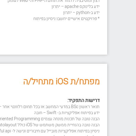
רצון ומוטיבציה ללמוד את תחום ה-PHP וה- Web לעומק
ידע בלינוקס apache – יתרון
ידע ב-python – יתרון
* פרויקטים אישיים יחשבו ניסיון בפיתוח
מפתח/ת iOS מתחיל/ה
דרישות התפקיד:
תואר ראשון BSc במדעי המחשב או בכל תחום רלוונטי אחר – חובה
ידע בפיתוח אפליקציות ב- Swift – חובה
הבנה טובה של תכנות מונחה עצמים Object Oriented Programming ו- design patterns
הבנה טובה בהנחיית ממשק משתמש של iOS כולל Autolayout
ניסיון בפיתוח אפליקציות מובייל עם חיבורים וגישה ל- RESTful api