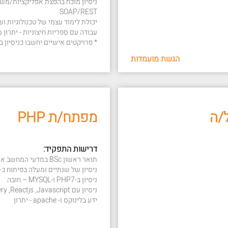
SOAP/REST
יכולת לימוד עצמי של טכנולוגיות ו
עבודה עם ספריות חיצוניות - יתרון
* פרויקטים אישיים יחשבו כניסיון ב
הגשת מועמדות
מפתח/ת PHP
דרישות התפקיד:
תואר ראשון BSc במדעי המחשב או בכל תחום רלוונטי אחר – חובה
ניסיון של שנתיים ומעלה בפיתוח כ- full stack – חוב
ניסיון ב-PHP7 ו-MYSQL – חובה
ניסיון עם responsive HTML ,CSS,XML ,HTML,JQuery ,Reactjs ,Javascript - חובה
ידע בלינוקס ו- apache - יתרון