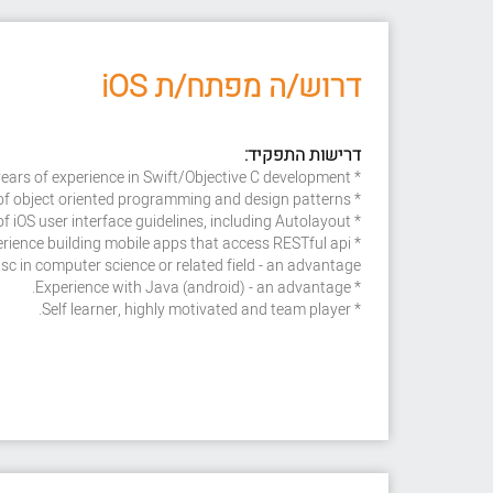
דרוש/ה מפתח/ת iOS
דרישות התפקיד:
* At least 2-3 years of experience in Swift/Objective C development.
* A strong understanding of object oriented programming and design patterns
* Strong understanding of iOS user interface guidelines, including Autolayout
* Experience building mobile apps that access RESTful api.
.sc in computer science or related field - an advantage.
* Experience with Java (android) - an advantage.
* Self learner, highly motivated and team player.