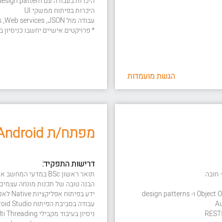
היכרות בעבודה עם design pattern
היכרות בפיתוח ממשקי UI
עבודה מול Rest APIs ,Web services ,JSON
* פרויקטים אישיים יחשבו כניסיון ב
הגשת מועמדות
מפתח/ת Android מתחיל/ה
דרישות התפקיד:
תואר ראשון BSc במדעי המחשב או בכל תחום רלוונטי אחר – חובה
הבנה טובה של תכנות מונחה עצמים bject Oriented Programming
ידע בפיתוח אפליקציות Native לאנדרואיד
עבודה בסביבת הפיתוח Android Studio
ניסיון בעיבוד מקבילי Multi Threading