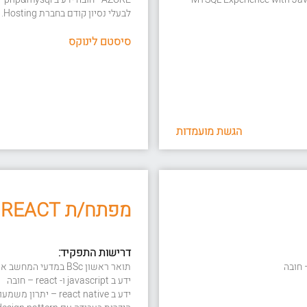
לבעלי נסיון קודם בחברת Hosting.
סיסטם לינוקס
הגשת מועמדות
מפתח/ת REACT מתחיל/ה
דרישות התפקיד:
תואר ראשון BSc במדעי המחשב או בכל תחום רלוונטי אחר – חובה
ידע ב javascript ו- react – חובה
ידע ב react native – יתרון משמעותי