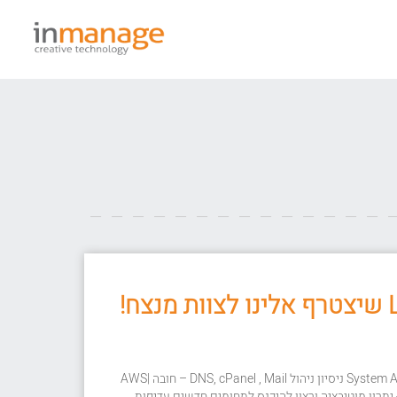
אז אם יש לכם: ניסון קודם כ- System Admin ניסיון ניהול DNS, cPanel , Mail – חובה AWS|
AZU - חובה ידע ב php&mysql - יתרון מוטיבציה ורצון להיכנס לתחומים חדשים עדיפות