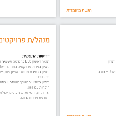
הגשת מועמדות
מנהל/ת פרויקטים
דרישות התפקיד:
תואר ראשון BSc בהנדסה תעשיה וניהול /מערכות מידע או בכל תחום רלוונטי אחר – חובה
ניסיון בניהול פרויקטים בתחום ה- web/mobile – חובה
ניסיון בכתיבת מסמכי אפיון פונקציו
רקע טכני
ניסיון באפיון ממשקי משתמש בתוכנת re
היכרות עם Jira
יצירתיות, יחסי אנוש מעולים, יכולת
ותודעת שירות גבוהה