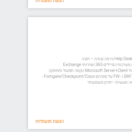
הגשת מועמדות
חזוקה
יתרון בניסיון עם ציוד תקשורת SWITCH ו -FW על סוגיהם Fortigate/Checkpoint/Cisco -
ה מעשית - יתרון משמעותי
הגשת מועמדות