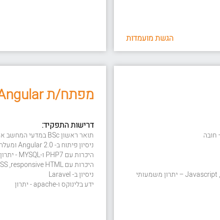
הגשת מועמדות
מפתח/ת Angular
דרישות התפקיד:
תואר ראשון BSc במדעי המחשב או בכל תחום רלוונטי אחר – חובה
ניסיון פיתוח ב- Angular 2.0 ומעלה – חובה
היכרות עם PHP7 ו-MYSQL - יתרון
היכרות עם Javascript ,JQuery ,HTML ,XML ,CSS ,responsive HTML - יתרון
ניסיון ב- Laravel
ידע בלינוקס ו-apache - יתרון