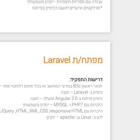
עבודה עם ספריות חיצוניות - יתרון משמעותי
* פרויקטים אישיים יחשבו כניסיון בפיתוח
מפתח/ת Laravel
דרישות התפקיד:
תואר ראשון BSc במדעי המחשב או בכל תחום רלוונטי אחר – חובה
ניסיון ב- Laravel – חובה
ניסיון פיתוח ב-Angular 2.0 ומעלה – חובה
היכרות עם PHP7 ו- MYSQL – יתרון משמעותי
היכרות עם Javascript ,JQuery ,HTML ,XML ,CSS ,responsive HTML – יתרון משמעותי
ידע ב- Linux וב- apache – יתרון