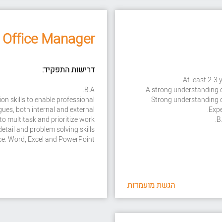
Office Manager
דרישות התפקיד:
B.A.
n skills to enable professional
gues, both internal and external.
to multitask and prioritize work
B
detail and problem solving skills
fice: Word, Excel and PowerPoint
הגשת מועמדות