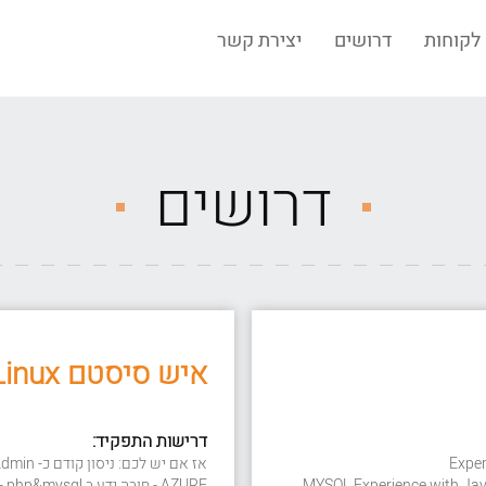
לקוחות
דרושים
יצירת קשר
דרושים
איש סיסטם Linux שיצטרף אלינו לצוות מנצח!
דרישות התפקיד:
Exper
MYSQL Experience with Java
RE