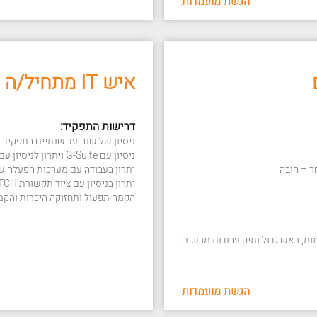
הגשת מועמדות
איש IT מתחיל/ה
דרישות התפקיד:
ניסיון של שנה עד שנתיים בתפקיד Help Desk ברמה גבוהה – חובה
ניסיון עם G-Suite ויתרון לניסיון עם מערכות המיילים 365 ושירותי Exchange
ר – חובה
יתרון בעבודה עם מערכות הפעלה של Microsoft Server+Client הקמה תפעול ות
הקמה תפעול ותחזוקה היכרות והקמ
ות, ראש גדול ותיק עבודות מרשים
הגשת מועמדות