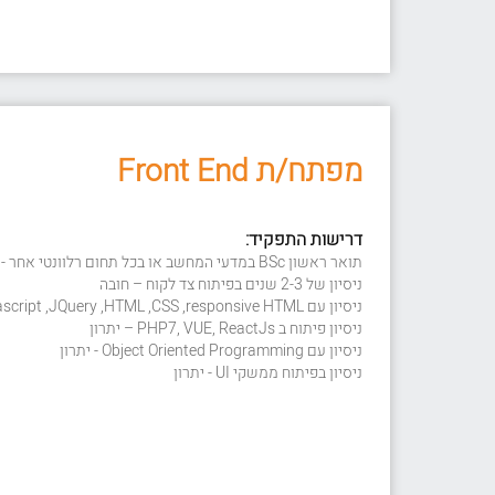
מפתח/ת Front End
דרישות התפקיד:
תואר ראשון BSc במדעי המחשב או בכל תחום רלוונטי אחר - יתרון
ניסיון של 2-3 שנים בפיתוח צד לקוח – חובה
ניסיון עם Javascript ,JQuery ,HTML ,CSS ,responsive HTML – חובה
ניסיון פיתוח ב PHP7, VUE, ReactJs – יתרון
ניסיון עם Object Oriented Programming - יתרון
ניסיון בפיתוח ממשקי UI - יתרון