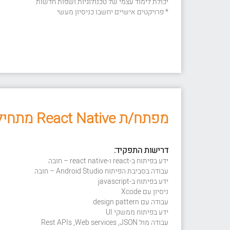
יכולת לימוד עצמי של טכנולוגיות ושפות חדשות
* פרויקטים אישיים יחשבו כניסיון מעשי
מפתח/ת React Native מתחיל/ה
דרישות התפקיד:
ידע בפיתוח ב-react ו-react native – חובה
עבודה בסביבת הפיתוח Android Studio – חובה
ידע בפיתוח ב-javascript
ניסיון עם Xcode
עבודה עם design pattern
ידע בפיתוח ממשקי UI
עבודה מול Rest APIs ,Web services ,JSON