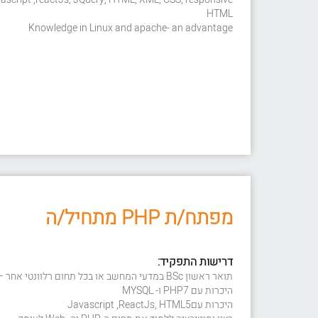
HTML
Knowledge in Linux and apache- an advantage
מפתח/ת PHP מתחיל/ה
דרישות התפקיד:
תואר ראשון BSc במדעי המחשב או בכל תחום רלוונטי אחר – חובה
היכרות עם PHP7 ו- MYSQL
היכרות עםJavascript ,ReactJs, HTML5