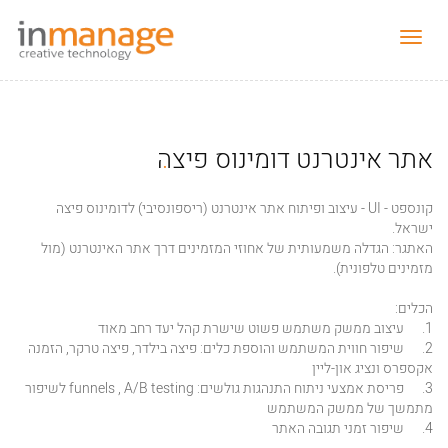
תפריט
נפתח
.
אתר אינטרנט דומינוס פיצה
קונספט - UI - עיצוב ופיתוח אתר אינטרנט (ריספונסיבי) לדומינוס פיצה
ישראל.
האתגר: הגדלה משמעותית של אחוזי המזמינים דרך אתר האינטרנט (מול
מזמינים טלפונית).
הכלים:
1. עיצוב ממשק משתמש פשוט שישרת קהל יעד רחב מאוד
2. שיפור חווית המשתמש והוספת כלים: פיצה בילדר, פיצה טרקר, הזמנה
אקספרס ונציג און-ליין
3. פריסת אמצעי ניתוח התנהגות גולשים: funnels , A/B testing לשיפור
מתמשך של ממשק המשתמש
4. שיפור זמני תגובה האתר