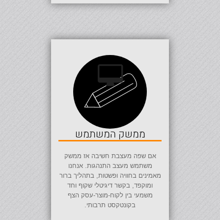
ממשק המשתמש
אם שפה מעצבת חשיבה אז ממשק
משתמש מעצב התנהגות. אנחנו
מאמינים בחוויה ופשטות, בתהליך ברור
ומוקפד, בקשר דיגיטלי שקוף וחד
משמעי בין לקוח-מוצר-עסק הצף
בקונטקסט תרבותי.