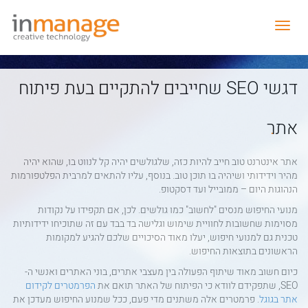
תפריט
נפתח
דגשי SEO שחייבים להתקיים בעת פיתוח
.
אתר
אתר אינטרנט טוב חייב להיות כזה, שלגולשים יהיה קל לנווט בו, שהוא יהיה
מהיר וידידותי ושיהיה בו תוכן טוב. בנוסף, עליו להתאים למרבית הפלטפורמות
הנהוגות היום – ממובייל ועד דסקטופ.
מנועי החיפוש מנסים "לחשוב" כמו גולשים. לכן, אם תקפידו על נקודות
מסוימות שחשובות לחוויית שימוש וגלישה בד בבד עם זה שתוכיחו ידידותיות
טכנית גם למנועי חיפוש, יעלו מאוד הסיכויים שלכם להגיע למקומות
הראשונים בתוצאות החיפוש.
כיום חשוב מאוד שיתוף הפעולה בין מעצבי אתרים, בוני האתרים ואנשי ה-
SEO
, שתפקידם לוודא כי הפיתוח של האתר תואם את
הפרמטרים לקידום
אתר בגוגל
. פרמטרים אלה משתנים מדי פעם, ככל שמנוע החיפוש מעדכן את