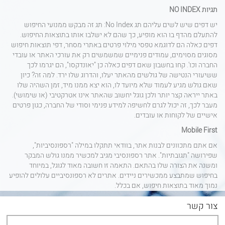
תגיות
NO INDEX
יש דפים שיש לשים עליהם תג
No Index
: תג זה מבקש ממנועי החיפוש
להתעלם מהדף בו הוא מופיע, כך שהם לא ישלבו אותו בתוצאות החיפוש.
דפים כאלה הם לדוגמא טפסי מילוי פרטים באתרי מסחר, דפי תוצאות חיפוש
מסוגים מסוימים, עמודים פנימיים שמשמשים רק את עורכי האתר או עובדי
החברה וכו'. קחו בחשבון שאם דפים כאלה כן "יאונדקסו", הם יגרמו לכך
ששיעורי הנטישה של גולשים מהאתר יעלו, והדרוג שלו ירד. למה זה? כיון
שאם גולש מגיע לעמוד שלא מיועד לו, הוא יצא ממנו מיד, זמן השהיה שלו
באתר ייראה קצר יותר ולכן גוגל יחשוב שהאתר אינו אטרקטיבי (או שימושי).
מעבר לכך, זה יכול לגרם לחשיפה למידע פנימי וסודי של החברה, כגון פרטים
אישיים של לקוחות או עובדים.
Mobile First
אם אתם מתכוונים לבנות אתר, בוודאי תתקלו במילה "רספונסיביות",
שפירושה "תגובתיות". אתר רספונסיבי מגיב למכשיר ממנו גולש המבקר
ומשנה את הצורה שלו בהתאם. התאמה זו חשובה מאוד לגוגל, במיוחד
בחיפוש שמתבצע ממכשירים ניידים. אתרים לא רספונסיביים עלולים להופיע
נמוך מאוד בתוצאות חיפוש, אם בכלל.
צור קשר