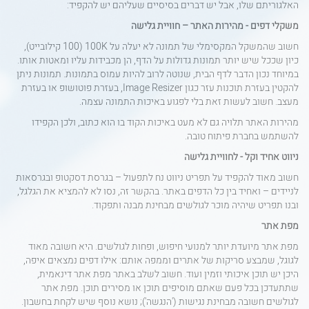
האלגוריתם שלו, אבל יש דברים בסיסיים שעליהם יש להקפיד:
משקלי דפים - מהירות האתר – חוויית גלישה
חשוב שהמשקל המקסימלי של תמונה לא יעלה על
100K
(100 קילובייט),
כיון שככל שיש יותר תמונות גדולות על הדף, הן מכבידות עליו ומאטות אותו.
במיוחד נכון הדבר לדף הבית, שנוטה לרוב להיות עמוס בתמונות. תמונות ניתן
להקטין בעזרת תוכנות עזר כגון
Image Resizer
, בעזרת פוטושופ או בעזרת
מעצב. חשוב לעשות זאת בלי לפגוע באיכות התמונה עצמה.
מהירות האתר תלויה גם לא מעט באיכות הקוד בו הוא כתוב, ולכן הקפידו
להשתמש בחברת פיתוח טובה.
ניווט אחיד וקל - לחוויית גלישה
חשוב מאוד להקפיד על תפריט ניווט נח לתפעול – בגרסת דסקטופ ובגרסאות
לניידים – ואחיד בין כל הדפים באתר. בהקשר זה, נסו לא להמציא את הגלגל,
ובנו תפריט שיהיה מוכר לגולשים מבחינת מבנה ותפקוד.
מפת אתר
מפת אתר מיועדת יותר למנועי חיפוש, ופחות לגולשים. היא חשובה מאוד
לגוגל, שמבצע סריקות של אתרים וממפה אותם: אילו דפים נמצאים איפה,
היכן יש תוכן איכותי וזמין ועוד. חשוב לשלב באתר מפת אתר דינאמית,
שתתעדכן בכל פעם שאתם מוסיפים תוכן או מסירים תוכן. מפת אתר
לגולשים חשובה מבחינת נגישות ('הנגשה'); נושא נוסף שיש לקחת בחשבון.